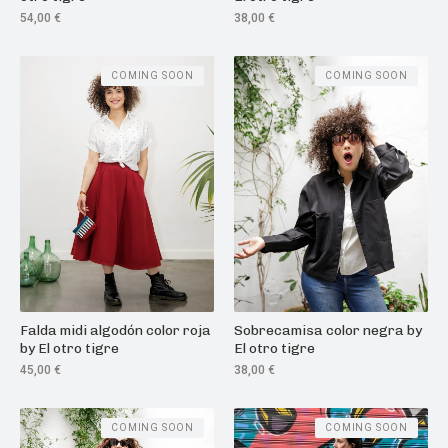
54,00
€
38,00
€
COMING SOON
COMING SOON
Falda midi algodón color roja
Sobrecamisa color negra by
by El otro tigre
El otro tigre
45,00
€
38,00
€
COMING SOON
COMING SOON