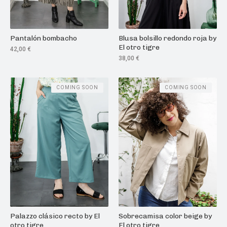
Pantalón bombacho
Blusa bolsillo redondo roja by
El otro tigre
42,00
€
38,00
€
COMING SOON
COMING SOON
Palazzo clásico recto by El
Sobrecamisa color beige by
otro tigre
El otro tigre