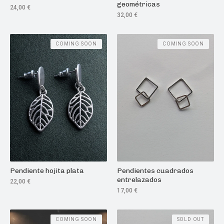
geométricas
24,00
€
32,00
€
COMING SOON
COMING SOON
Pendiente hojita plata
Pendientes cuadrados
entrelazados
22,00
€
17,00
€
COMING SOON
SOLD OUT