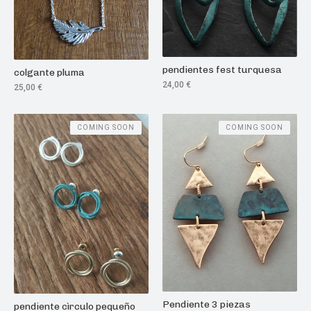
pendientes fest turquesa
colgante pluma
24,00
€
25,00
€
COMING SOON
COMING SOON
Pendiente 3 piezas
pendiente cìrculo pequeño