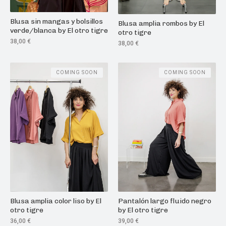
Blusa sin mangas y bolsillos
Blusa amplia rombos by El
verde/blanca by El otro tigre
otro tigre
38,00
€
38,00
€
COMING SOON
COMING SOON
Blusa amplia color liso by El
Pantalón largo fluido negro
otro tigre
by El otro tigre
36,00
€
39,00
€