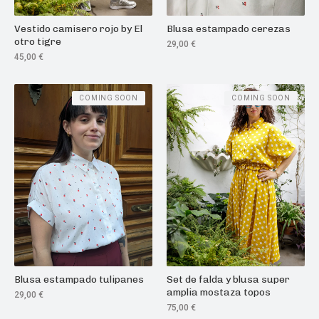
Vestido camisero rojo by El
Blusa estampado cerezas
otro tigre
29,00
€
45,00
€
COMING SOON
COMING SOON
Blusa estampado tulipanes
Set de falda y blusa super
amplia mostaza topos
29,00
€
75,00
€