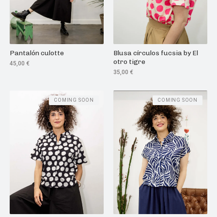
Pantalón culotte
Blusa círculos fucsia by El
otro tigre
45,00
€
35,00
€
COMING SOON
COMING SOON