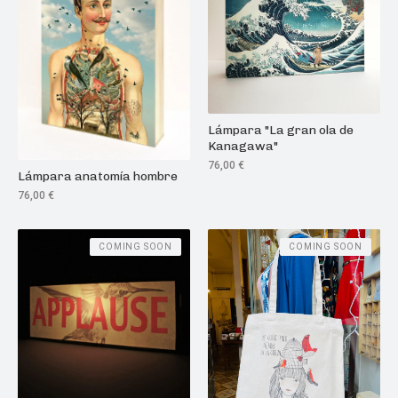
Lámpara "La gran ola de
Kanagawa"
76,00
€
Lámpara anatomía hombre
76,00
€
COMING SOON
COMING SOON