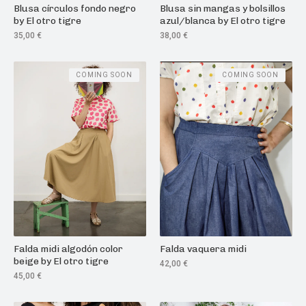
Blusa círculos fondo negro
Blusa sin mangas y bolsillos
by El otro tigre
azul/blanca by El otro tigre
35,00
€
38,00
€
COMING SOON
COMING SOON
Falda midi algodón color
Falda vaquera midi
beige by El otro tigre
42,00
€
45,00
€