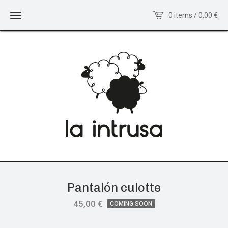
0 items / 0,00
€
Pantalón culotte
45,00
€
COMING SOON