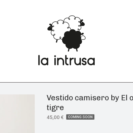
Vestido camisero by El 
tigre
45,00
€
COMING SOON