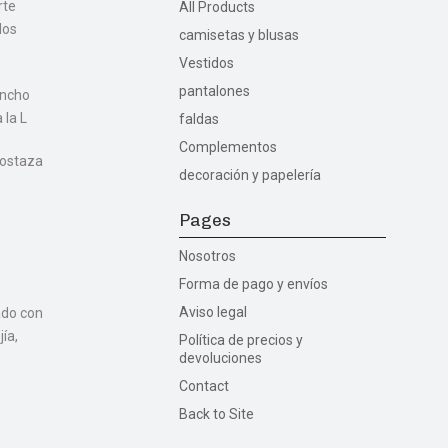
rte
All Products
los
camisetas y blusas
Vestidos
pantalones
ancho
 la L
faldas
Complementos
mostaza
decoración y papelería
Pages
Nosotros
Forma de pago y envíos
Aviso legal
ado con
ía,
Política de precios y
devoluciones
Contact
Back to Site